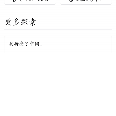
更多探索
我折叠了中国，
——
·
猛猛如玉
《
中国折叠
》
一头野兽，
——
·
猛猛如玉
《
地铁
》
列车从远方，