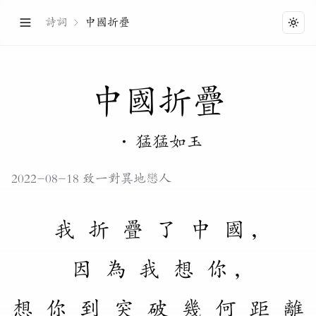
詩詞
中國折疊
Togg
中
國
折
疊
·
猛猛如玉
2022-08-18 致一對異地戀人
我
折
疊
了
中
國
，
因
為
我
想
你
，
想
你
到
突
破
幾
何
距
離