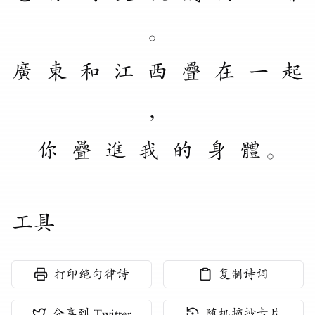
。
廣
東
和
江
西
疊
在
一
起
，
你
疊
進
我
的
身
體
。
工具
打印绝句律诗
复制诗词
分享到 Twitter
随机摘抄卡片