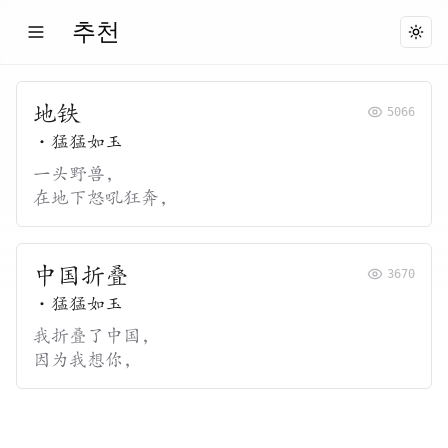
추천
Togg
地铁
5066
·
猛猛如玉
一头野兽，
在地下怒吼狂奔，
中国折叠
3670
·
猛猛如玉
我折叠了中国，
因为我想你，